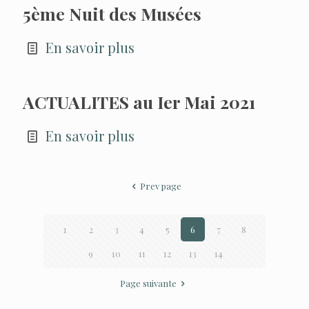
5ème Nuit des Musées
En savoir plus
ACTUALITES au Ier Mai 2021
En savoir plus
Prev page
1
2
3
4
5
6
7
8
9
10
11
12
13
14
Page suivante