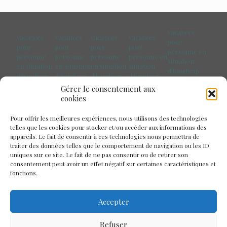
vacances
vacances
vacances
vacances
vacances
pour
pour
pour
pour
pour
personne en
personne
personne
personne
personne en
situation
en situation
en situation
en situation
situation
d'handicap
d'handicap
d'handicap
d'handicap
d'handicap
Pays de la
Marseille
Paris
Toulouse
Bretagne
Gérer le consentement aux
Loire
cookies
Pour offrir les meilleures expériences, nous utilisons des technologies
telles que les cookies pour stocker et/ou accéder aux informations des
appareils. Le fait de consentir à ces technologies nous permettra de
traiter des données telles que le comportement de navigation ou les ID
uniques sur ce site. Le fait de ne pas consentir ou de retirer son
consentement peut avoir un effet négatif sur certaines caractéristiques et
fonctions.
Accepter
Refuser