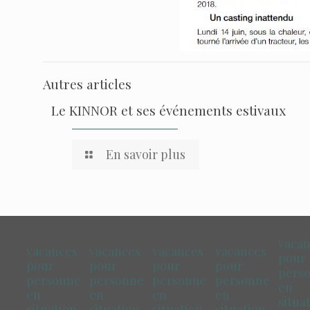
Autres articles
Le KINNOR et ses événements estivaux
En savoir plus
vaca
vacances
vacances
vacances
vacances
pour
pour
pour
pour
pour
pers
personne
personne
personne
personne
en
en
en
en
en
situa
situation
situation
situation
situation