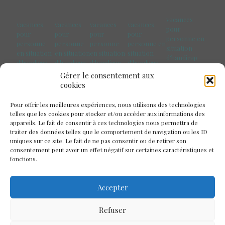
vacances
vacances
vacances
vacances
vacances
pour
pour
pour
pour
pour
personne en
personne
personne
personne
personne en
situation
en situation
en situation
en situation
situation
d'handicap
d'handicap
d'handicap
d'handicap
d'handicap
Pays de la
Marseille
Paris
Toulouse
Bretagne
Gérer le consentement aux
Loire
cookies
Pour offrir les meilleures expériences, nous utilisons des technologies
telles que les cookies pour stocker et/ou accéder aux informations des
appareils. Le fait de consentir à ces technologies nous permettra de
traiter des données telles que le comportement de navigation ou les ID
uniques sur ce site. Le fait de ne pas consentir ou de retirer son
consentement peut avoir un effet négatif sur certaines caractéristiques et
fonctions.
Accepter
Refuser