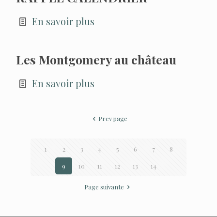
En savoir plus
Les Montgomery au château
En savoir plus
Prev page
1
2
3
4
5
6
7
8
9
10
11
12
13
14
Page suivante