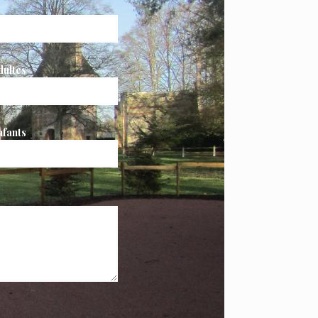
ultes
fants