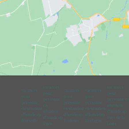
vacances
vacances
vacances
vacances
vacances
pour
pour
pour
pour
pour
personne
personne e
personne
personne
personne
en
situation
en situation
en situation
en situation
situation
d'handicap
d'handicap
d'handicap
d'handicap
d'handicap
Pays de la
Marseille
Toulouse
Bretagne
Paris
Loire