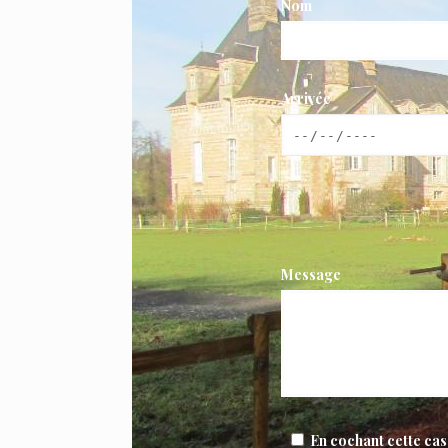
Nom
Arrivée
Message
En cochant cette cas