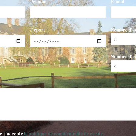
Prénom
E-mail
Depart
Nombre d'ad
Nombre d'en
e, j’accepte
la politique de confidentialité de ce site.