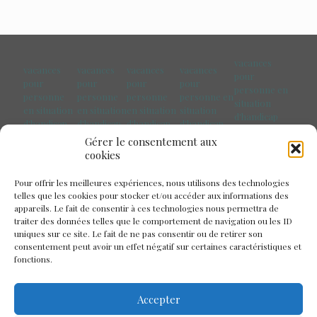
vacances
vacances
vacances
vacances
vacances
pour
pour
pour
pour
pour
personne en
personne
personne
personne
personne en
situation
en situation
en situation
en situation
situation
d'handicap
d'handicap
d'handicap
d'handicap
d'handicap
Pays de la
Marseille
Paris
Toulouse
Bretagne
Gérer le consentement aux
Loire
cookies
Pour offrir les meilleures expériences, nous utilisons des technologies
telles que les cookies pour stocker et/ou accéder aux informations des
appareils. Le fait de consentir à ces technologies nous permettra de
traiter des données telles que le comportement de navigation ou les ID
uniques sur ce site. Le fait de ne pas consentir ou de retirer son
consentement peut avoir un effet négatif sur certaines caractéristiques et
fonctions.
Accepter