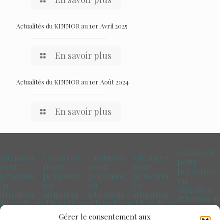
Actualités du KINNOR au 1er Avril 2025
En savoir plus
Actualités du KINNOR au 1er Août 2024
En savoir plus
vacances
vacances
vacances
vacances
vacances
pour
pour
pour
pour
pour
personne
personne
personne
personne
personne
en
en
en
en
en
situation
situation
situation
situation
situation
d'handica
d'handicap
d'handicap
d'handicap
d'handicap
Pays de la
Marseille
Paris
Toulouse
Bretagne
Gérer le consentement aux
Loire