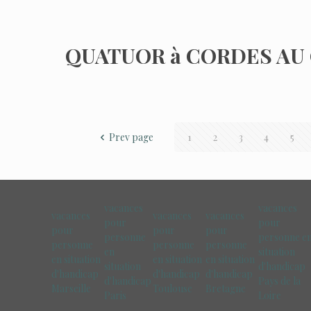
QUATUOR à CORDES AU
Prev page
1
2
3
4
5
vacances
vacances
vacances
vacances
vacances
pour
pour
pour
pour
pour
personne
personne e
personne
personne
personne
en
situation
en situation
en situation
en situation
situation
d'handicap
d'handicap
d'handicap
d'handicap
d'handicap
Pays de la
Marseille
Toulouse
Bretagne
Paris
Loire