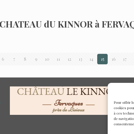
 CHATEAU dU KINNOR à FERVA
6
7
8
9
10
11
12
13
14
15
16
17
n
Pour offrir 
cookies pour
à ces techn
de navigatio
consentement