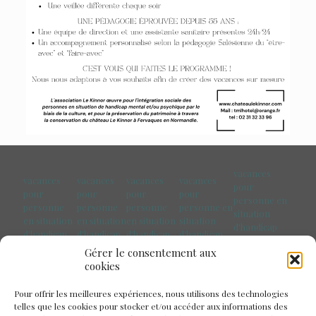
vacances
vacances
vacances
vacances
vacances
pour
pour
pour
pour
pour
personne en
personne
personne
personne
personne en
situation
en situation
en situation
en situation
situation
d'handicap
d'handicap
d'handicap
d'handicap
d'handicap
Pays de la
Marseille
Paris
Toulouse
Bretagne
Gérer le consentement aux
Loire
cookies
Pour offrir les meilleures expériences, nous utilisons des technologies
telles que les cookies pour stocker et/ou accéder aux informations des