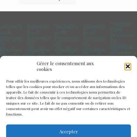
vacances
vacances
vacances
vacances
vacances
pour
pour
pour
pour
pour
personne
personne
personne
personne
personne
en
en
en
en
en
situation
situation
situation
situation
situation
d'handica
d'handicap
d'handicap
d'handicap
d'handicap
Pays de la
Marseille
Paris
Toulouse
Bretagne
Gérer le consentement aux
Loire
cookies
Pour offrir les meilleures expériences, nous utilisons des technologies
telles que les cookies pour stocker et/ou accéder aux informations des
appareils. Le fait de consentir à ces technologies nous permettra de
traiter des données telles que le comportement de navigation ou les ID
uniques sur ce site. Le fait de ne pas consentir ou de retirer son
consentement peut avoir un effet négatif sur certaines caractéristiques et
fonctions.
Accepter