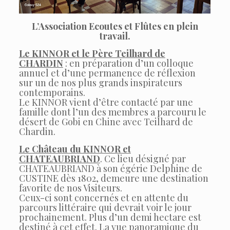
L’Association Ecoutes et Flûtes en plein
travail.
Le KINNOR et le Père Teilhard de
CHARDIN
: en préparation d’un colloque
annuel et d’une permanence de réflexion
sur un de nos plus grands inspirateurs
contemporains.
Le KINNOR vient d’être contacté par une
famille dont l’un des membres a parcouru le
désert de Gobi en Chine avec Teilhard de
Chardin.
Le Château du KINNOR et
CHATEAUBRIAND
. Ce lieu désigné par
CHATEAUBRIAND à son égérie Delphine de
CUSTINE dès 1802, demeure une destination
favorite de nos Visiteurs.
Ceux-ci sont concernés et en attente du
parcours littéraire qui devrait voir le jour
prochainement. Plus d’un demi hectare est
destiné à cet effet. La vue panoramique du