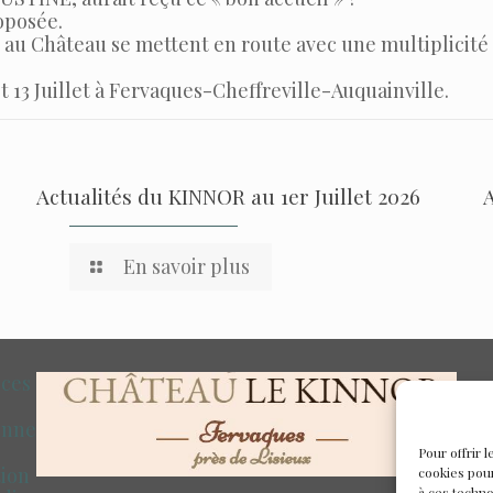
oposée.
u Château se mettent en route avec une multiplicité 
et 13 Juillet à Fervaques-Cheffreville-Auquainville.
Actualités du KINNOR au 1er Juillet 2026
En savoir plus
nces
onne
Pour offrir 
tion
cookies pour
à ces techn