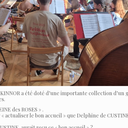
 le KINNOR a été doté d’une importante collection d’un
es.
 REINE des ROSES » .
 « actualiser le bon accueil » que Delphine de CUSTIN
STINE, aurait reçu ce « bon accueil » ?