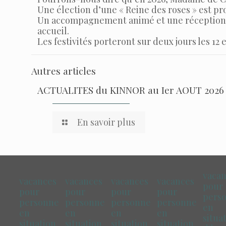
Une élection d’une « Reine des roses » est pr
Un accompagnement animé et une réception a
accueil.
Les festivités porteront sur deux jours les 12 
Autres articles
ACTUALITES du KINNOR au Ier AOUT 2026
En savoir plus
vaca
vacances
vacances
vacances
vacances
pour
pour
pour
pour
pour
pers
personne
personne
personne
personne
en
en
en
en
en
situa
situation
situation
situation
situation