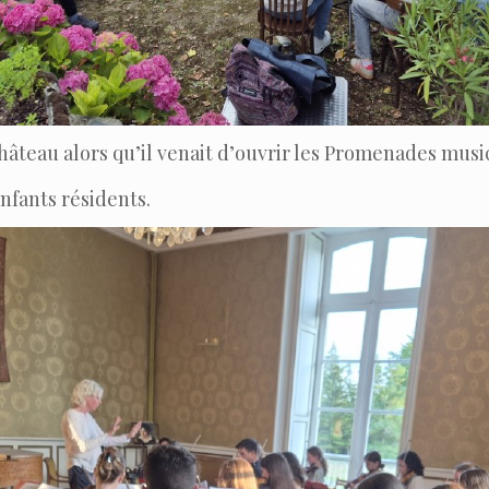
âteau alors qu’il venait d’ouvrir les Promenades musica
fants résidents.