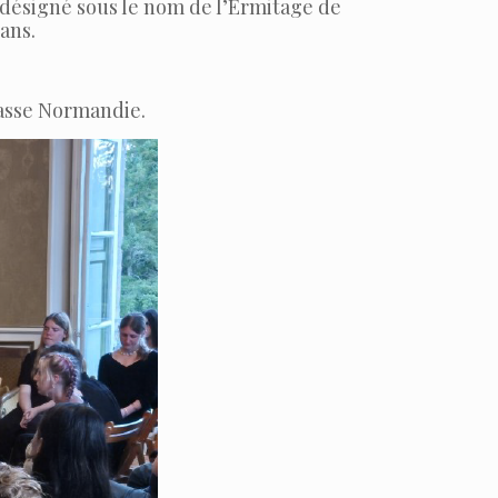
 désigné sous le nom de l’Ermitage de
ans.
basse Normandie.