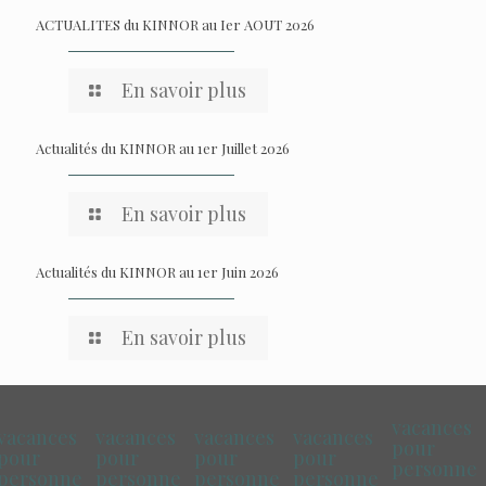
ACTUALITES du KINNOR au Ier AOUT 2026
En savoir plus
Actualités du KINNOR au 1er Juillet 2026
En savoir plus
Actualités du KINNOR au 1er Juin 2026
En savoir plus
vacances
vacances
vacances
vacances
vacances
pour
pour
pour
pour
pour
personne
personne
personne
personne
personne