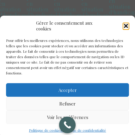
en
en
en
en
en
situation
situation
situation
situation
situation
d'handica
d'handicap
d'handicap
d'handicap
d'handicap
Pays de la
Marseille
Paris
Toulouse
Bretagne
Gérer le consentement aux
Loire
cookies
Pour offrir les meilleures expériences, nous utilisons des technologies
telles que les cookies pour stocker et/ou accéder aux informations des
appareils. Le fait de consentir à ces technologies nous permettra de
traiter des données telles que le comportement de navigation ou les ID
uniques sur ce site. Le fait de ne pas consentir ou de retirer son
consentement peut avoir un effet négatif sur certaines caractéristiques et
fonctions.
Accepter
Refuser
Voir les préférences
© 2026 Château Le Kinnor. Tous droits
reserves.
Mentions legales
Politique de cookies
Politique de confidentialité