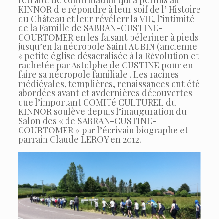
KINNOR d e répondre à leur soif de l’ Histoire
du Château et leur révélerr la VIE, l’intimité
de la Famille de SABRAN-CUSTINE-
COURTOMER en les faisant péleriner à pieds
jusqu’en la nécropole Saint AUBIN (ancienne
« petite église désacralisée à la Révolution et
rachetée par Astolphe de CUSTINE pour en
faire sa nécropole familiale . Les racines
médiévales, templières, renaissances ont été
abordées avant et avdernières découvertes
que l’important COMITé CULTUREL du
KINNOR soulève depuis l’inauguration du
Salon des « de SABRAN-CUSTINE-
COURTOMER » par l’écrivain biographe et
parrain Claude LEROY en 2012.