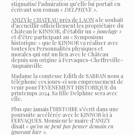
stigmatisé l’admiration qu’elle lui portait en
écrivant son roman
« DELPHINE ».
ANIZY le CHATEAU près de LAON
a le souhait
d’accueillir officiellement les propriétaire du
Château le KINNOR, d’établir un
« jumelage »
et d’être participant au « Symposium
historique » que le KINNOR va réaliser avec
toutes les Personnalités physiques et
morales qui ont un lien avec le Château
depuis son origine à Fervaques-Cheffreville-
Auquainville.
Madame la comtesse Edith de SABRAN nous a
téléphoné ces jours-ci son empressement de
venir pour l’EVENEMENT HISTORIQUE du
printemps 2024. Sa fille Delphine sera avec
elle.
Plus que jamais l’HISTOIRE s’écrit dans une
poursuite accélérée avec le KINNOR ici à
FERVAQUES. Monsieur le maire d’ANIZY
disait
« qu’on ne peut pas penser demain en
ignorant hier ».