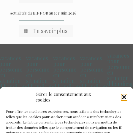
Actualités du KINNOR au 1er Juin 2026
En savoir plus
vacances
vacances
vacances
vacances
vacances
pour
pour
pour
pour
pour
personne
personne
personne
personne
personne
en
en
en
en
en
situation
situation
situation
situation
situation
d'handica
d'handicap
d'handicap
d'handicap
d'handicap
Pays de la
Marseille
Paris
Toulouse
Bretagne
Gérer le consentement aux
Loire
cookies
Pour offrir les meilleures expériences, nous utilisons des technologies
telles que les cookies pour stocker et/ou accéder aux informations des
appareils. Le fait de consentir à ces technologies nous permettra de
traiter des données telles que le comportement de navigation ou les ID
uniques sur ce site. Le fait de ne pas consentir ou de retirer son