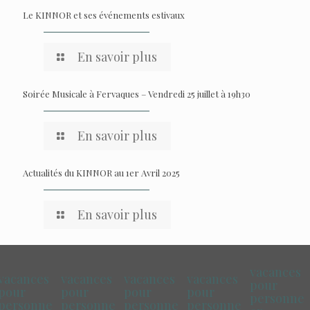
Le KINNOR et ses événements estivaux
En savoir plus
Soirée Musicale à Fervaques – Vendredi 25 juillet à 19h30
En savoir plus
Actualités du KINNOR au 1er Avril 2025
En savoir plus
vacances
vacances
vacances
vacances
vacances
pour
pour
pour
pour
pour
personne
personne
personne
personne
personne