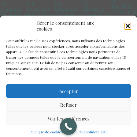
en
en
en
en
en
situation
situation
situation
situation
situation
d'handica
d'handicap
d'handicap
d'handicap
d'handicap
Pays de la
Marseille
Paris
Toulouse
Bretagne
Gérer le consentement aux
Loire
cookies
Pour offrir les meilleures expériences, nous utilisons des technologies
telles que les cookies pour stocker et/ou accéder aux informations des
appareils. Le fait de consentir à ces technologies nous permettra de
traiter des données telles que le comportement de navigation ou les ID
uniques sur ce site. Le fait de ne pas consentir ou de retirer son
consentement peut avoir un effet négatif sur certaines caractéristiques et
fonctions.
Accepter
Refuser
Voir les préférences
© 2026 Château Le Kinnor. Tous droits
reserves.
Mentions legales
Politique de cookies
Politique de confidentialité