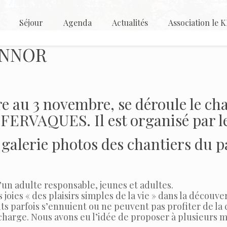
Séjour
Agenda
Actualités
Association le
KINNOR
 au 3 novembre, se déroule le cha
FERVAQUES. Il est organisé par l
a galerie photos des chantiers du 
’un adulte responsable, jeunes et adultes.
 joies « des plaisirs simples de la vie » dans la décou
nts parfois s’ennuient ou ne peuvent pas profiter de l
n charge. Nous avons eu l’idée de proposer à plusieurs 