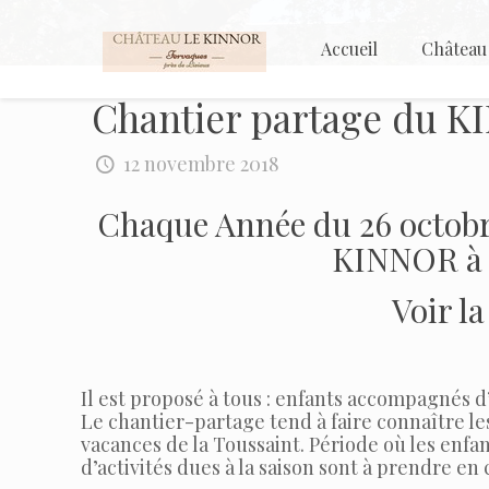
Accueil
Château
Chantier partage du 
12 novembre 2018
Chaque Année du 26 octobre
KINNOR à 
Voir l
Il est proposé à tous : enfants accompagnés d
Le chantier-partage tend à faire connaître les
vacances de la Toussaint. Période où les enfa
d’activités dues à la saison sont à prendre e