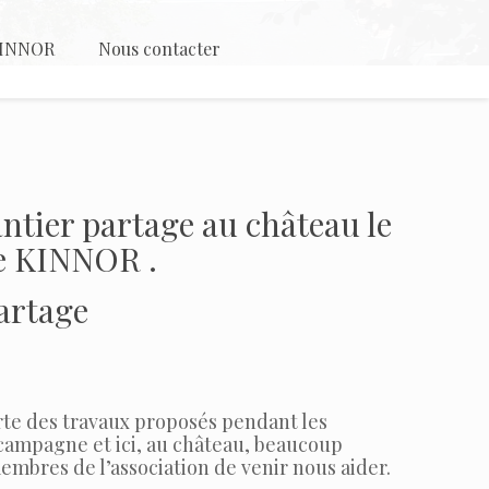
 KINNOR
Nous contacter
ntier partage au château le
e KINNOR .
partage
verte des travaux proposés pendant les
a campagne et ici, au château, beaucoup
membres de l’association de venir nous aider.